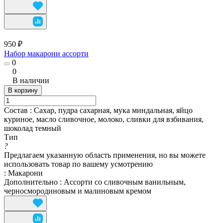
950 ₽
Набор макарони ассорти
0
0
В наличии
В корзину
Состав
:
Сахар, пудра сахарная, мука миндальная, яйцо
куриное, масло сливочное, молоко, сливки для взбивания,
шоколад темный
Тип
?
Предлагаем указанную область применения, но вы можете
использовать товар по вашему усмотрению
:
Макарони
Дополнительно
:
Ассорти со сливочным ванильным,
черносмородиновым и малиновым кремом