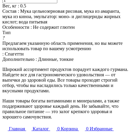
Вес, кг
:
0.5
Состав
:
Мука цельнозерновая рисовая, мука из амаранта,
мука из киноа, эмульгатор: моно- и диглицериды жирных
кислот; вода питьевая
Особенности
:
Не содержит глютен
Тип
?
Предлагаем указанную область применения, но вы можете
использовать товар по вашему усмотрению
:
Спагетти
Дополнительно
:
Длинные, тонкие
Широкий ассортимент продуктов порадует каждого гурмана.
Найдете все для гастрономического удовольствия — от
выпечки до здоровой еды. Все товары проходят строгий
отбор, чтобы вы насладились только качественными и
вкусными продуктами.
Наши товары богаты витаминами и минералами, а также
поддерживают здоровье каждый день. Не забывайте, что
правильное питание — это залог крепкого здоровья и
хорошего самочувствия.
Главная
Каталог
0
Корзина
0
Избранные