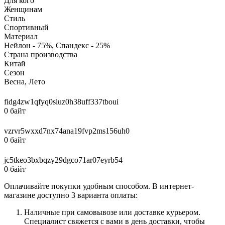
Для кого
Женщинам
Стиль
Спортивный
Материал
Нейлон - 75%, Спандекс - 25%
Страна производства
Китай
Сезон
Весна, Лето
fidg4zw1qfyq0sluz0h38uff337tboui
0 байт
vzrvr5wxxd7nx74ana19fvp2ms156uh0
0 байт
jc5tkeo3bxbqzy29dgco71ar07eyrb54
0 байт
Оплачивайте покупки удобным способом. В интернет-
магазине доступно 3 варианта оплаты:
Наличные при самовывозе или доставке курьером.
Специалист свяжется с вами в день доставки, чтобы